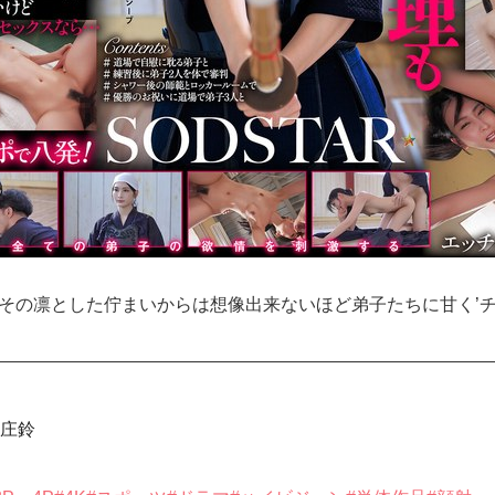
 その凛とした佇まいからは想像出来ないほど弟子たちに甘く’チ
庄鈴