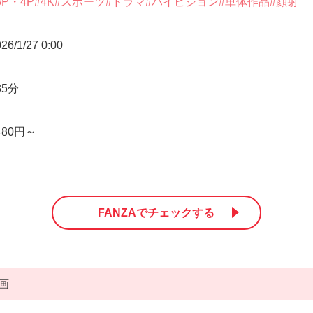
3P・4P
4K
スポーツ
ドラマ
ハイビジョン
単体作品
顔射
26/1/27 0:00
35分
480円～
FANZAでチェックする
動画